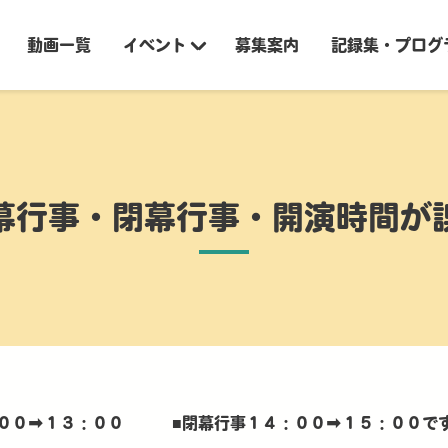
動画一覧
イベント
募集案内
記録集・プログ
幕行事・閉幕行事・開演時間が
：００➡１３：００ ■閉幕行事１４：００➡１５：００で