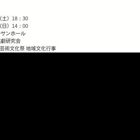
（土）18：30
）14：00
ルサンホール
演劇研究会
民芸術文化祭 地域文化行事