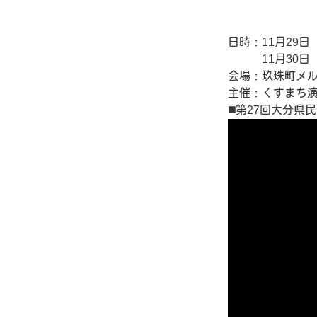
日時：11月29日
11月30日（日
会場：玖珠町メ
主催：くすまち
◼️第27回大分県